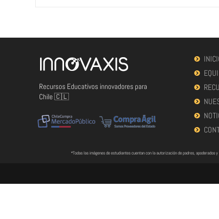
INIC
EQUI
Recursos Educativos innovadores para
RECU
Chile 🇨🇱
NUES
NOTI
CON
*Todas las imágenes de estudiantes cuentan con la autorización de padres, apoderados y 