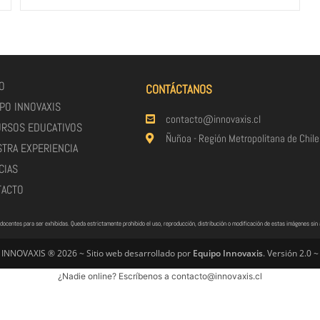
IO
CONTÁCTANOS
PO INNOVAXIS
contacto@innovaxis.cl
RSOS EDUCATIVOS
Ñuñoa - Región Metropolitana de Chile
TRA EXPERIENCIA
CIAS
TACTO
docentes para ser exhibidas. Queda estrictamente prohibido el uso, reproducción, distribución o modificación de estas imágenes si
INNOVAXIS ® 2026 ~ Sitio web desarrollado por
Equipo Innovaxis
. Versión 2.0 ~
¿Nadie online? Escríbenos a contacto@innovaxis.cl