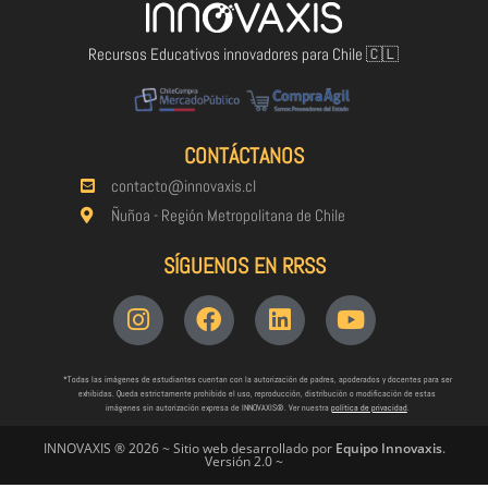
Recursos Educativos innovadores para Chile 🇨🇱
CONTÁCTANOS
contacto@innovaxis.cl
Ñuñoa - Región Metropolitana de Chile
SÍGUENOS EN RRSS
*Todas las imágenes de estudiantes cuentan con la autorización de padres, apoderados y docentes para ser
exhibidas. Queda estrictamente prohibido el uso, reproducción, distribución o modificación de estas
imágenes sin autorización expresa de INNOVAXIS®. Ver nuestra
política de privacidad
.
INNOVAXIS ® 2026 ~ Sitio web desarrollado por
Equipo Innovaxis
.
Versión 2.0 ~