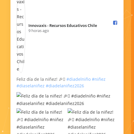
Innovaxis - Recursos Educativos Chile️
9 horas ago
Feliz día de la niñez! 🎉🫟
#diadelniño
#niñez
#diaselaniñez
#diadelaniñez2026