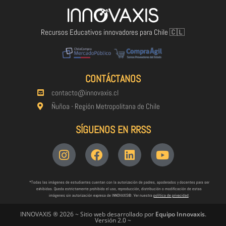
Recursos Educativos innovadores para Chile 🇨🇱
CONTÁCTANOS
contacto@innovaxis.cl
Ñuñoa - Región Metropolitana de Chile
SÍGUENOS EN RRSS
*Todas las imágenes de estudiantes cuentan con la autorización de padres, apoderados y docentes para ser
exhibidas. Queda estrictamente prohibido el uso, reproducción, distribución o modificación de estas
imágenes sin autorización expresa de INNOVAXIS®. Ver nuestra
política de privacidad
.
INNOVAXIS ® 2026 ~ Sitio web desarrollado por
Equipo Innovaxis
.
Versión 2.0 ~